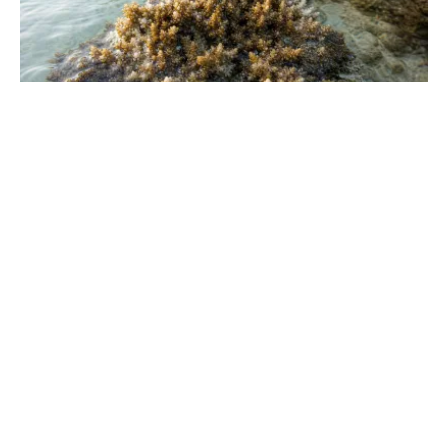
Écosystème fragile : définition et enjeux
de ces milieux
Forêts, récifs coralliens... pourquoi ces milieux sont-ils si
vulnérables ? Apprenez à identifier les menaces et les
leviers de protection vitaux.