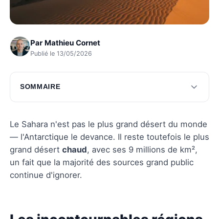
Par
Mathieu Cornet
Publié le 13/05/2026
SOMMAIRE
Les incontournables régions du Sahara
Astuces pour un voyage réussi
Le Sahara n'est pas le plus grand désert du monde
— l'Antarctique le devance. Il reste toutefois le plus
Questions fréquentes
grand désert
chaud
, avec ses 9 millions de km²,
un fait que la majorité des sources grand public
continue d'ignorer.