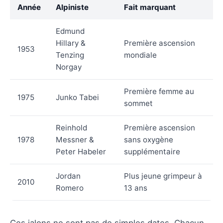
Année
Alpiniste
Fait marquant
Edmund
Hillary &
Première ascension
1953
Tenzing
mondiale
Norgay
Première femme au
1975
Junko Tabei
sommet
Reinhold
Première ascension
1978
Messner &
sans oxygène
Peter Habeler
supplémentaire
Jordan
Plus jeune grimpeur à
2010
Romero
13 ans
Ces jalons ne sont pas de simples dates. Chacun