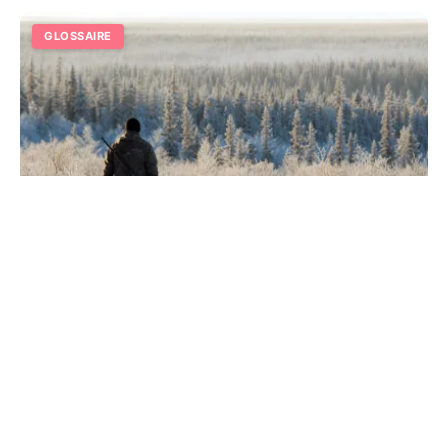
GLOSSAIRE
Taïga de Sibérie : les secrets de la plus
vaste forêt boréale
Plongez au cœur de 13 millions de km² de forêt dense.
Découvrez le rôle climatique vital, la faune sauvage et
les légendes oubliées de ce géant boréal.