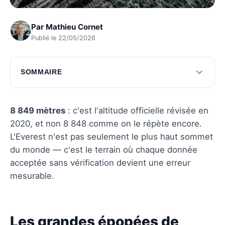
Par
Mathieu Cornet
Publié le 22/05/2026
SOMMAIRE
Les grandes épopées de l'Everest
Les mystères insondables de l'Everest
8 849 mètres
: c'est l'altitude officielle révisée en
2020, et non 8 848 comme on le répète encore.
Questions fréquentes
L'Everest n'est pas seulement le plus haut sommet
du monde — c'est le terrain où chaque donnée
acceptée sans vérification devient une erreur
mesurable.
Les grandes épopées de